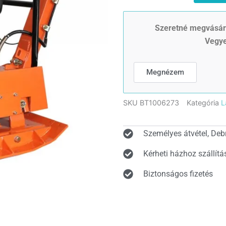
H390
irányváltós
lapvibrátor
Szeretné megvásáro
mennyiség
Vegye
Megnézem
SKU
BT1006273
Kategória
L
Személyes átvétel, Deb
Kérheti házhoz szállítá
Biztonságos fizetés