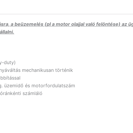
ra, a beüzemelés (pl a motor olajjal való felöntése) az 
llalni.
y-duty)
nyáváltás mechanikusan történik
bbítással
eg. üzemidő és motorfordulatszám
 óránkénti számláló