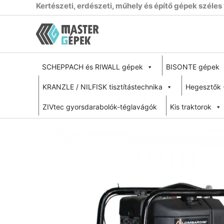
Skip
Kertészeti, erdészeti, műhely és építő gépek széles
to
content
SCHEPPACH és RIWALL gépek
BISONTE gépek
KRANZLE / NILFISK tisztítástechnika
Hegesztők 
ZIVtec gyorsdarabolók-téglavágók
Kis traktorok