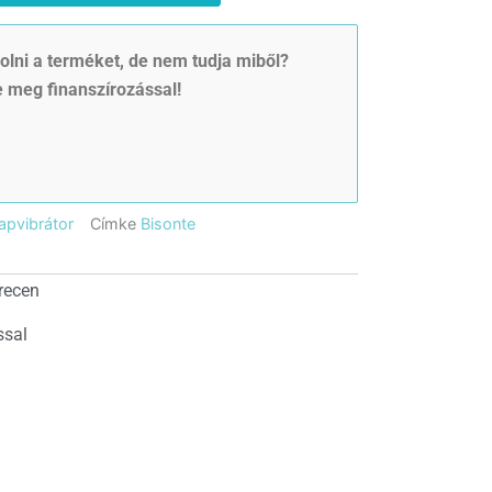
lni a terméket, de nem tudja miből?
 meg finanszírozással!
apvibrátor
Címke
Bisonte
recen
ssal