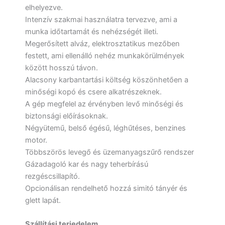
elhelyezve.
Intenzív szakmai használatra tervezve, ami a
munka időtartamát és nehézségét illeti.
Megerősített alváz, elektrosztatikus mezőben
festett, ami ellenálló nehéz munkakörülmények
között hosszú távon.
Alacsony karbantartási költség köszönhetően a
minőségi kopó és csere alkatrészeknek.
A gép megfelel az érvényben levő minőségi és
biztonsági előírásoknak.
Négyütemű, belső égésű, léghűtéses, benzines
motor.
Többszörös levegő és üzemanyagszűrő rendszer
Gázadagoló kar és nagy teherbírású
rezgéscsillapító.
Opcionálisan rendelhető hozzá simitó tányér és
glett lapát.
Szállítási terjedelem