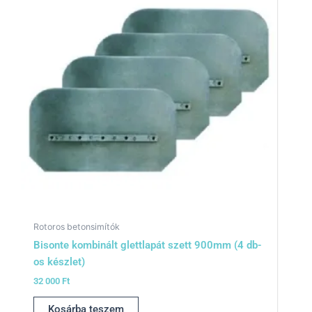
Rotoros betonsimítók
Bisonte kombinált glettlapát szett 900mm (4 db-
os készlet)
32 000
Ft
Kosárba teszem