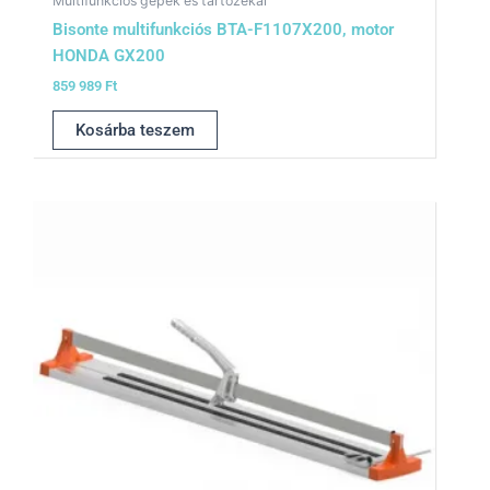
Multifunkciós gépek és tartozékai
Bisonte multifunkciós BTA-F1107X200, motor
HONDA GX200
859 989
Ft
Kosárba teszem