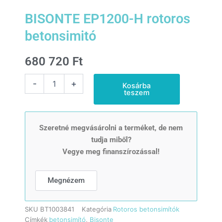
BISONTE EP1200-H rotoros
betonsimitó
680 720
Ft
BISONTE
-
+
Kosárba
EP1200-
teszem
H
rotoros
betonsimitó
mennyiség
Szeretné megvásárolni a terméket, de nem
tudja miből?
Vegye meg finanszírozással!
Megnézem
SKU
BT1003841
Kategória
Rotoros betonsimítók
Címkék
betonsimító
,
Bisonte