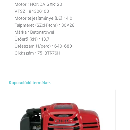
Motor : HONDA GXR120
VTSZ : 84306100
Motor teljesítménye (LE) : 4.0
Talpméret (SZxH)(cm) : 30×28
Márka : Betontrowel
Ütőerő (kN) : 13,7
Ütésszám (1/perc) : 640-680
Cikkszám : 75-BTR76H
Kapcsolódó termékek