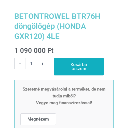
BETONTROWEL BTR76H
döngölőgép (HONDA
GXR120) 4LE
1 090 000
Ft
BETONTROWEL
-
+
Kosárba
BTR76H
teszem
döngölőgép
(HONDA
GXR120)
4LE
Szeretné megvásárolni a terméket, de nem
mennyiség
tudja miből?
Vegye meg finanszírozással!
Megnézem