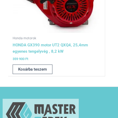
Honda motorok
HONDA GX390 motor UT2 QXQ4, 25,4mm
egyenes tengelyvég , 8,2 kW
359 900
Ft
Kosárba teszem