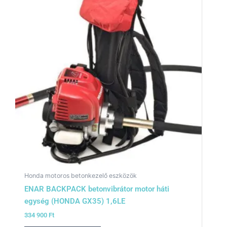
Honda motoros betonkezelő eszközök
ENAR BACKPACK betonvibrátor motor háti
egység (HONDA GX35) 1,6LE
334 900
Ft