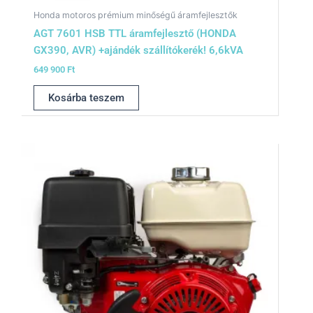
Honda motoros prémium minőségű áramfejlesztők
AGT 7601 HSB TTL áramfejlesztő (HONDA
GX390, AVR) +ajándék szállítókerék! 6,6kVA
649 900
Ft
Kosárba teszem