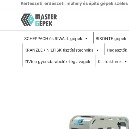
Skip
Kertészeti, erdészeti, műhely és építő gépek széles
to
content
SCHEPPACH és RIWALL gépek
BISONTE gépek
KRANZLE / NILFISK tisztítástechnika
Hegesztők 
ZIVtec gyorsdarabolók-téglavágók
Kis traktorok