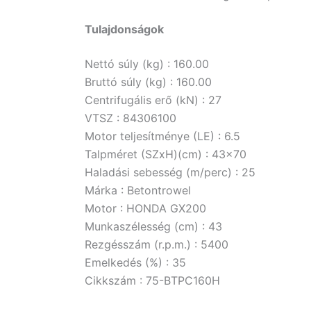
Tulajdonságok
Nettó súly (kg) : 160.00
Bruttó súly (kg) : 160.00
Centrifugális erő (kN) : 27
VTSZ : 84306100
Motor teljesítménye (LE) : 6.5
Talpméret (SZxH)(cm) : 43×70
Haladási sebesség (m/perc) : 25
Márka : Betontrowel
Motor : HONDA GX200
Munkaszélesség (cm) : 43
Rezgésszám (r.p.m.) : 5400
Emelkedés (%) : 35
Cikkszám : 75-BTPC160H