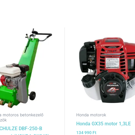
 motoros betonkezelő
Honda motorok
özök
Honda GX35 motor 1,3LE
CHULZE DBF-250-B
134 990
Ft