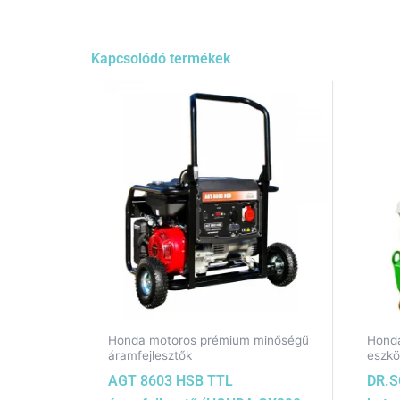
Kapcsolódó termékek
Honda motoros prémium minőségű
Honda
áramfejlesztők
eszk
AGT 8603 HSB TTL
DR.S