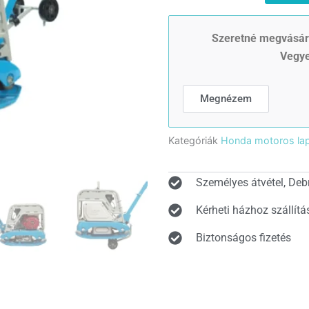
irányváltós
lapvibrátor
(HONDA
Szeretné megvásáro
GX200
Vegye
)
6,5LE
mennyiség
Megnézem
Kategóriák
Honda motoros lap
Személyes átvétel, Deb
Kérheti házhoz szállítá
Biztonságos fizetés