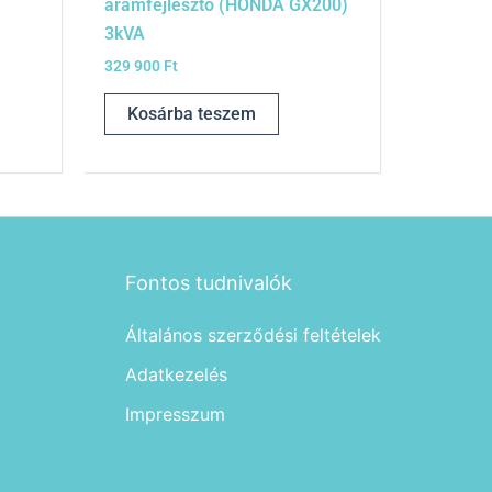
áramfejlesztő (HONDA GX200)
3kVA
329 900
Ft
Kosárba teszem
Fontos tudnivalók
Általános szerződési feltételek
Adatkezelés
Impresszum