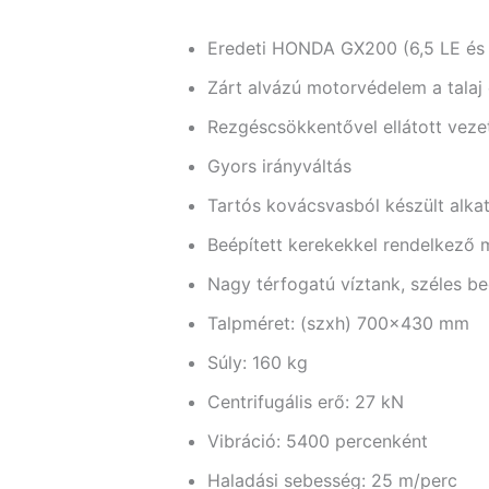
Eredeti HONDA GX200 (6,5 LE és 1,
Zárt alvázú motorvédelem a talaj
Rezgéscsökkentővel ellátott veze
Gyors irányváltás
Tartós kovácsvasból készült alkat
Beépített kerekekkel rendelkező 
Nagy térfogatú víztank, széles be
Talpméret: (szxh) 700×430 mm
Súly: 160 kg
Centrifugális erő: 27 kN
Vibráció: 5400 percenként
Haladási sebesség: 25 m/perc