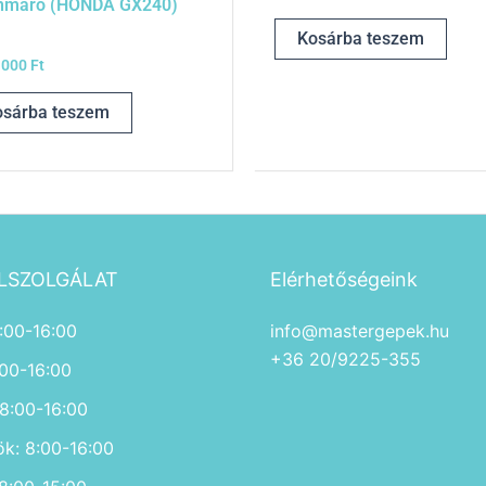
nmaró (HONDA GX240)
Kosárba teszem
 000
Ft
osárba teszem
LSZOLGÁLAT
Elérhetőségeink
:00-16:00
info@mastergepek.hu
+36 20/9225-355
:00-16:00
 8:00-16:00
ök: 8:00-16:00