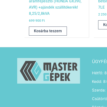
áramfejlesztő (HONDA GX390,
beto
AVR) +ajándék szállítókerék!
7LE
8,25/2,8kVA
2 250
699 900
Ft
K
Kosárba teszem
ÜGYFÉ
Hétfő: 8
Kedd: 8
Szerda:
Csütört