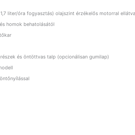
7 liter/óra fogyasztás) olajszint érzékelős motorral ellátv
 és homok behatolásától
tőkar
részek és öntöttvas talp (opcionálisan gumilap)
modell
öntőnyílással