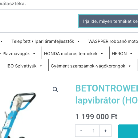
 választéka.
Search
for:
Telepített / Ipari áramfejlesztők
WASPPER robbanó moto
- Plazmavágók
HONDA motoros termékek
HERON
IBO Szivattyúk
Gyémént szerszámok-vágókorongok
BETONTROWEL 
lapvibrátor (H
1 199 000
Ft
BETONTROWEL
-
+
BTPC160H