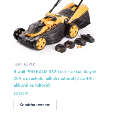
KERTI GÉPEK
Riwall PRO RALM 3820 set – akkus fűnyíró
20V s szénkefe nélküli motorral (2 db 4Ah
akkuval és töltővel)
95 990
Ft
Kosárba teszem