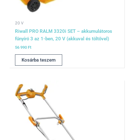
20 V
Riwall PRO RALM 3320i SET – akkumulátoros
fűnyíró 3 az 1-ben, 20 V (akkuval és töltővel)
56 990
Ft
Kosárba teszem