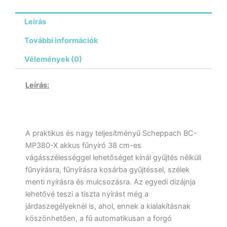
Leírás
További információk
Vélemények (0)
Leírás:
A praktikus és nagy teljesítményű Scheppach BC-
MP380-X akkus fűnyíró 38 cm-es
vágásszélességgel lehetőséget kínál gyűjtés nélküli
fűnyírásra, fűnyírásra kosárba gyűjtéssel, szélek
menti nyírásra és mulcsozásra. Az egyedi dizájnja
lehetővé teszi a tiszta nyírást még a
járdaszegélyeknél is, ahol, ennek a kialakításnak
köszönhetően, a fű automatikusan a forgó