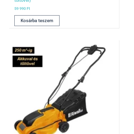
töltővel)
59 990
Ft
Kosárba teszem