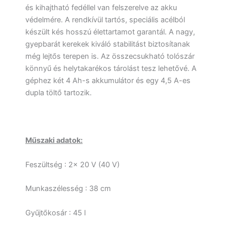
és kihajtható fedéllel van felszerelve az akku
védelmére. A rendkívül tartós, speciális acélból
készült kés hosszú élettartamot garantál. A nagy,
gyepbarát kerekek kiváló stabilitást biztosítanak
még lejtős terepen is. Az összecsukható tolószár
könnyű és helytakarékos tárolást tesz lehetővé. A
géphez két 4 Ah-s akkumulátor és egy 4,5 A-es
dupla töltő tartozik.
Műszaki adatok:
Feszültség : 2x 20 V (40 V)
Munkaszélesség : 38 cm
Gyűjtőkosár : 45 l