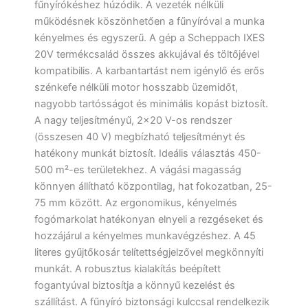
fűnyírókéshez húzódik. A vezeték nélküli
működésnek köszönhetően a fűnyíróval a munka
kényelmes és egyszerű. A gép a Scheppach IXES
20V termékcsalád összes akkujával és töltőjével
kompatibilis. A karbantartást nem igénylő és erős
szénkefe nélküli motor hosszabb üzemidőt,
nagyobb tartósságot és minimális kopást biztosít.
A nagy teljesítményű, 2×20 V-os rendszer
(összesen 40 V) megbízható teljesítményt és
hatékony munkát biztosít. Ideális választás 450-
500 m²-es területekhez. A vágási magasság
könnyen állítható központilag, hat fokozatban, 25-
75 mm között. Az ergonomikus, kényelmés
fogómarkolat hatékonyan elnyeli a rezgéseket és
hozzájárul a kényelmes munkavégzéshez. A 45
literes gyűjtőkosár telítettségjelzővel megkönnyíti
munkát. A robusztus kialakítás beépített
fogantyúval biztosítja a könnyű kezelést és
szállítást. A fűnyíró biztonsági kulccsal rendelkezik