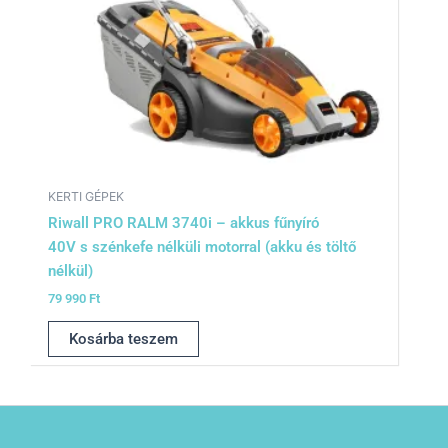
KERTI GÉPEK
Riwall PRO RALM 3740i – akkus fűnyíró
40V s szénkefe nélküli motorral (akku és töltő
nélkül)
79 990
Ft
Kosárba teszem