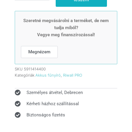
X-
SET
XL2
akkus
Szeretné megvásárolni a terméket, de nem
fűnyíró
tudja miből?
indukciós
Vegye meg finanszírozással!
motorral
4
az
Megnézem
1-
ben
2x20V,
SKU
5911414400
IXES
Kategóriák
Akkus fűnyíró
,
Riwall PRO
20V
(2
db
Személyes átvétel, Debrecen
akkuval
és
Kérheti házhoz szállítással
töltővel)
mennyiség
Biztonságos fizetés