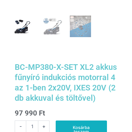
BC-MP380-X-SET XL2 akkus
fűnyíró indukciós motorral 4
az 1-ben 2x20V, IXES 20V (2
db akkuval és töltővel)
97 990
Ft
BC-
-
+
Kosárba
MP380-
teszem