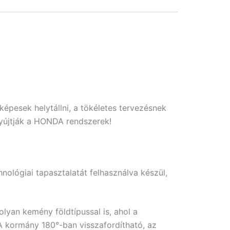
pesek helytállni, a tökéletes tervezésnek
yújtják a HONDA rendszerek!
ológiai tapasztalatát felhasználva készül,
lyan kemény földtípussal is, ahol a
 kormány 180°-ban visszafordítható, az