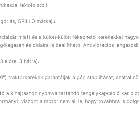
űkasza, hótoló stb.).
góriás, GRILLO márkájú.
ciálzár miatt és a külön-külön fékezhető kerekekkel nagy
legesen és oldalra is beállítható. Antivibrációs lengéscsill
3 előre, 3 hátra).
) traktorkerekek garantálják a gép stabilitását, ezáltal nö
tó a kihajtáshoz nyomva tartandó tengelykapcsoló kar bi
kormányt, viszont a motor nem áll le, hogy továbbra is dolg