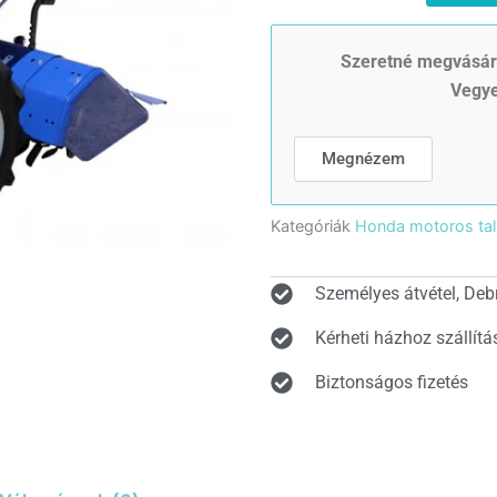
DF
talajmaró-
egytengelyes
Szeretné megvásáro
traktor
Vegye
(HONDA
GX270,
68cm)
Megnézem
9,5LE
mennyiség
Kategóriák
Honda motoros ta
Személyes átvétel, Deb
Kérheti házhoz szállítá
Biztonságos fizetés