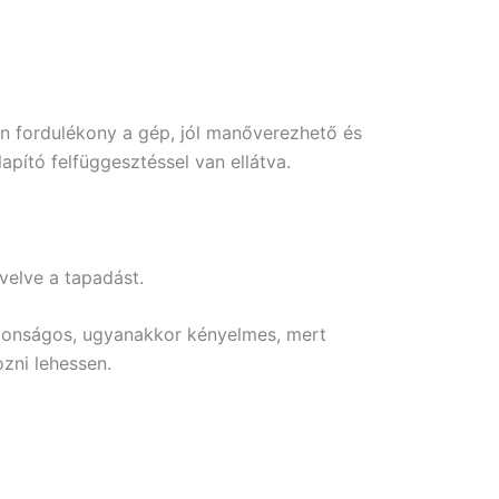
on fordulékony a gép, jól manőverezhető és
apító felfüggesztéssel van ellátva.
velve a tapadást.
ztonságos, ugyanakkor kényelmes, mert
ozni lehessen.