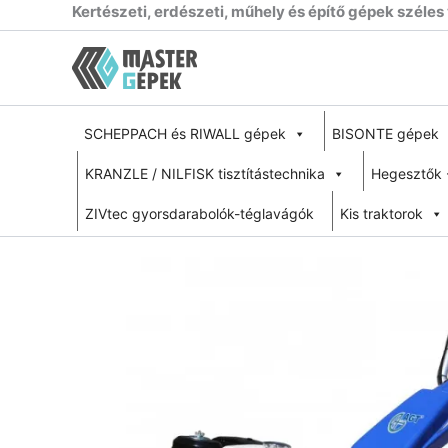
Skip
Kertészeti, erdészeti, műhely és építő gépek széles
to
content
SCHEPPACH és RIWALL gépek
BISONTE gépek
KRANZLE / NILFISK tisztítástechnika
Hegesztők 
ZIVtec gyorsdarabolók-téglavágók
Kis traktorok