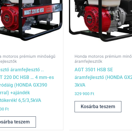
a motoros prémium minőségű
Honda motoros prémium min
ejlesztők
áramfejlesztők
sztő áramfejlesztő ..
AGT 3501 HSB SE
 220 DC HSB … 4 mm-es
áramfejlesztő (HONDA GX
tródáig (HONDA GX390
3kVA
rral) +ajándék
329 900
Ft
ítókerék! 6,5/3,5kVA
Kosárba teszem
900
Ft
osárba teszem