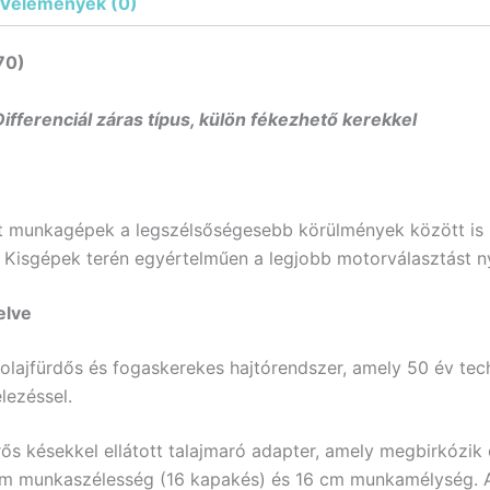
Vélemények (0)
70)
ifferenciál záras típus, külön fékezhető kerekkel
 munkagépek a legszélsőségesebb körülmények között is ké
 Kisgépek terén egyértelműen a legjobb motorválasztást n
elve
ajfürdős és fogaskerekes hajtórendszer, amely 50 év techn
lezéssel.
s késekkel ellátott talajmaró adapter, amely megbirkózik o
cm munkaszélesség (16 kapakés) és 16 cm munkamélység. A