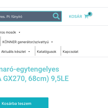
KOSÁR
ros mosók
KÖNNER generátor/szivattyú
Aktuális készlet
Katalógusok
Kapcsolat
maró-egytengelyes
A GX270, 68cm) 9,5LE
Kosárba teszem