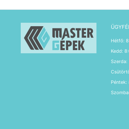
ÜGYFÉ
Hétfő: 8
Kedd: 8
Szerda:
Csütört
Péntek:
Szombat