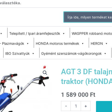
 választéka.
Search
for:
Telepített / Ipari áramfejlesztők
WASPPER robbanó moto
- Plazmavágók
HONDA motoros termékek
HERON
IBO Szivattyúk
Gyémént szerszámok-vágókorongok
AGT 3 DF talaj
traktor (HOND
1 589 000
Ft
AGT
-
+
3