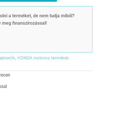
lni a terméket, de nem tudja miből?
 meg finanszírozással!
lajmarók
,
HONDA motoros termékek
recen
ssal