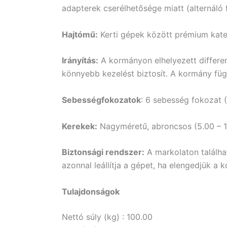
adapterek cserélhetősége miatt (alternáló f
Hajtómű:
Kerti gépek között prémium kate
Irányítás:
A kormányon elhelyezett differen
könnyebb kezelést biztosít. A kormány függő
Sebességfokozatok
: 6 sebesség fokozat (
Kerekek:
Nagyméretű, abroncsos (5.00 – 10″
Biztonsági rendszer:
A markolaton találha
azonnal leállítja a gépet, ha elengedjük a 
Tulajdonságok
Nettó súly (kg) : 100.00