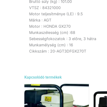
Bruttó súly (kg) : 101.00
VTSZ : 84321000
Motor teljesítménye (LE) : 9.5
Márka : AGT
Motor : HONDA GX270
Munkaszélesség (cm) :68
Sebességfokozatok : 3 előre, 3 hátra
Munkamélység (cm) : 16
Cikkszám :
20-AGT3DFGX270T
Kapcsolódó termékek