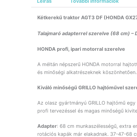
Leírás
További információk
Kétkerekű traktor AGT3 DF (HONDA GX2
Talajmaró adapterrel szerelve (68 cm) – D
HONDA profi, ipari motorral szerelve
A méltán népszerű HONDA motorral hajtott
és minőségi alkatrészeknek köszönhetően.
Kiváló minőségű GRILLO hajtóművel szer
Az olasz gyártmányú GRILLO hajtómű egy ol
profi tervezéssel és magas minőségű kivite
Adapter
: 68 cm munkaszélességű, extra erő
rotációs kapák már elakadnak. 37-47-68 