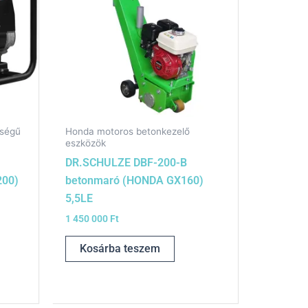
őségű
Honda motoros betonkezelő
eszközök
DR.SCHULZE DBF-200-B
200)
betonmaró (HONDA GX160)
5,5LE
1 450 000
Ft
Kosárba teszem