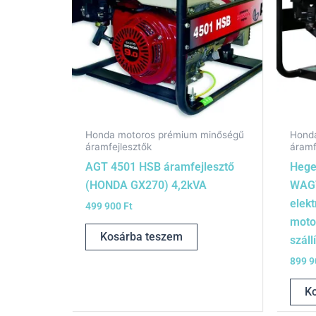
Honda motoros prémium minőségű
Hond
áramfejlesztők
áramf
AGT 4501 HSB áramfejlesztő
Hege
(HONDA GX270) 4,2kVA
WAGT
elek
499 900
Ft
moto
Kosárba teszem
száll
899 
K