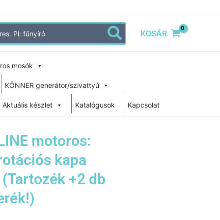
KOSÁR
ros mosók
KÖNNER generátor/szivattyú
Aktuális készlet
Katalógusok
Kapcsolat
LINE motoros:
rotációs kapa
(Tartozék +2 db
rék!)