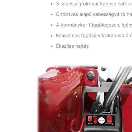
3 sebességfokozat kapcsolható a s
Öntöttvas alapú sebességváltó h
A kormánykar függőlegesen, igény
Kényelmes fogású vészkapcsoló 
Ékszíjas hajtás