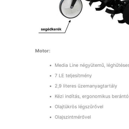
Motor:
Media Line négyütemű, léghűtése
7 LE teljesítmény
2,9 literes üzemanyagtartály
Kézi indítás, ergonomikus beránt
Olajtükrös légszűrővel
Olajszintmérővel