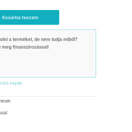
Kosárba teszem
lni a terméket, de nem tudja miből?
 meg finanszírozással!
ciós kapák
recen
ssal