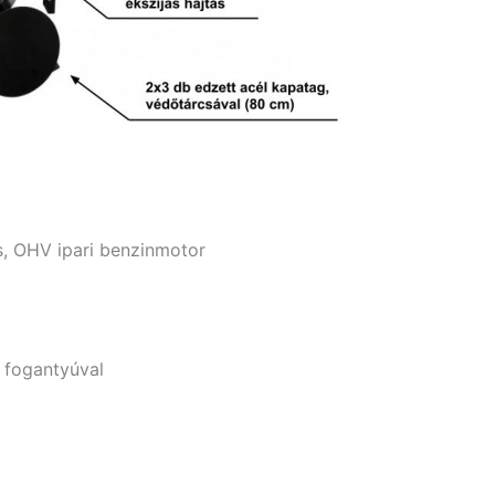
s, OHV ipari benzinmotor
ó fogantyúval