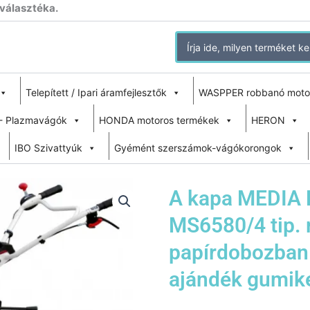
 választéka.
Search
for:
Telepített / Ipari áramfejlesztők
WASPPER robbanó moto
- Plazmavágók
HONDA motoros termékek
HERON
IBO Szivattyúk
Gyémént szerszámok-vágókorongok
A kapa MEDIA 
MS6580/4 tip. 
papírdobozban 
ajándék gumike