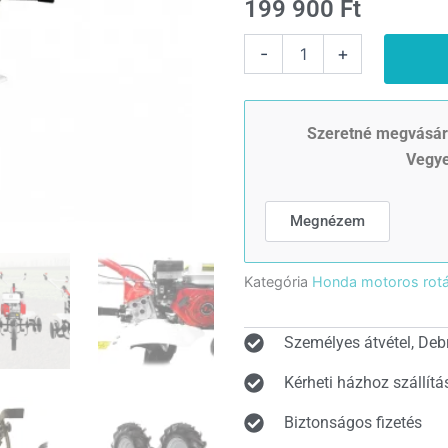
199 900
Ft
A
-
+
kapa
MEDIA
LINE
motoros:
Szeretné megvásáro
MS6580/4
Vegye
tip.
rotációs
kapa
Megnézem
papírdobozban
(Tartozék
+2
Kategória
Honda motoros rotá
db
ajándék
gumikerék!)
Személyes átvétel, Deb
mennyiség
Kérheti házhoz szállítá
Biztonságos fizetés