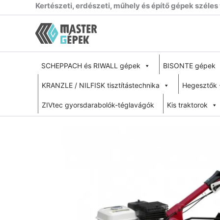
Skip
Kertészeti, erdészeti, műhely és építő gépek széles
to
content
SCHEPPACH és RIWALL gépek
BISONTE gépek
KRANZLE / NILFISK tisztítástechnika
Hegesztők 
ZIVtec gyorsdarabolók-téglavágók
Kis traktorok