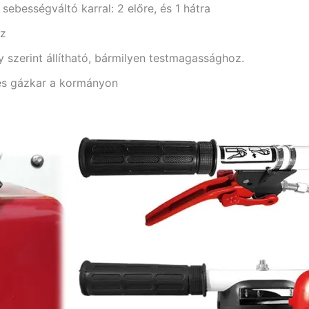
ebességváltó karral: 2 előre, és 1 hátra
áz
 szerint állítható, bármilyen testmagassághoz.
és gázkar a kormányon