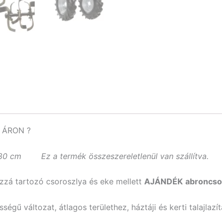
 ÁRON ?
g: 80 cm
Ez a termék összeszereletlenül van szállítva.
zzá tartozó csoroszlya és eke mellett
AJÁNDÉK
abroncso
gű változat, átlagos területhez, háztáji és kerti talajlaz