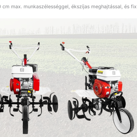
0 cm max. munkaszélességgel, ékszíjas meghajtással, és fi